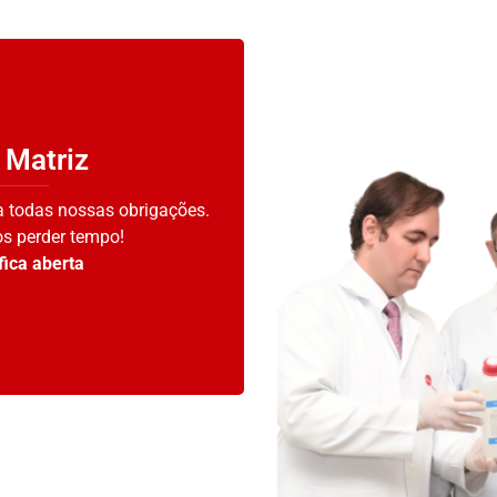
 Matriz
a todas nossas obrigações.
s perder tempo!
fica aberta