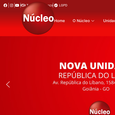
Trabalhe Conosco
LGPD
Home
O Núcleo
Unida