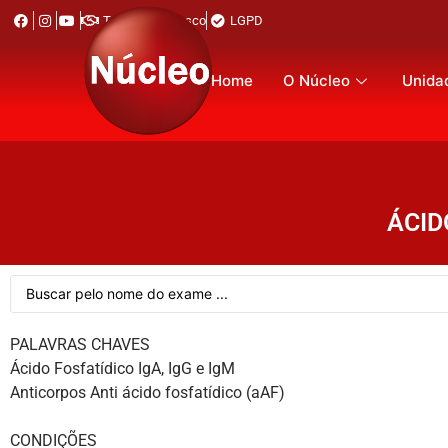
Trabalhe Conosco
LGPD
Home
O Núcleo
Unida
ÁCID
PALAVRAS CHAVES
Ácido Fosfatídico IgA, IgG e IgM
Anticorpos Anti ácido fosfatídico (aAF)
CONDIÇÕES