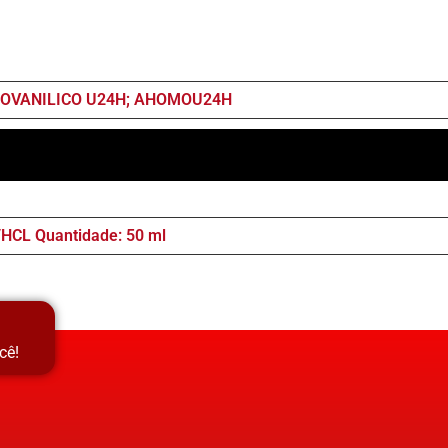
OVANILICO U24H; AHOMOU24H
/HCL Quantidade: 50 ml
cê!