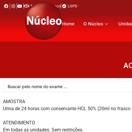
Trabalhe Conosco
LGPD
Home
O Núcleo
Unida
AC
AMOSTRA
Urina de 24 horas com conservante HCL 50% (20ml no frasco d
ATENDIMENTO
Em todas as unidades. Sem restrições.