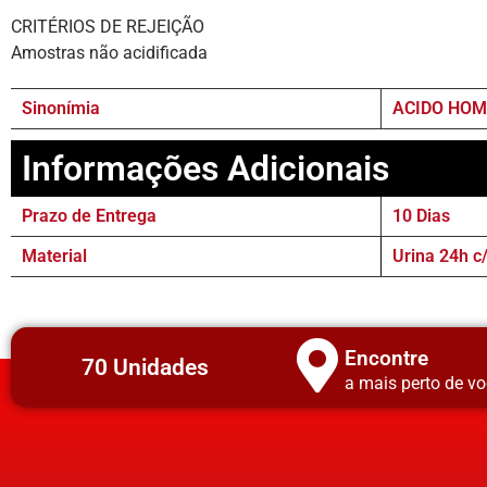
CRITÉRIOS DE REJEIÇÃO
Amostras não acidificada
Sinonímia
ACIDO HOM
Informações Adicionais
Prazo de Entrega
10 Dias
Material
Urina 24h c
Encontre
70 Unidades
a mais perto de vo