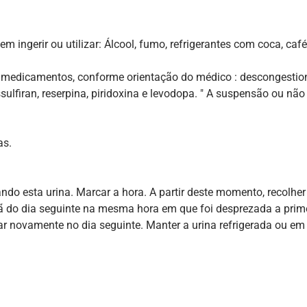
 ingerir ou utilizar: Álcool, fumo, refrigerantes com coca, café
s medicamentos, conforme orientação do médico : descongestion
issulfiran, reserpina, piridoxina e levodopa. " A suspensão ou nã
as.
do esta urina. Marcar a hora. A partir deste momento, recolher
hã do dia seguinte na mesma hora em que foi desprezada a primei
ar novamente no dia seguinte. Manter a urina refrigerada ou em 