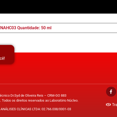
/NAHC03 Quantidade: 50 ml
cê!
Técnico Dr.Syd de Oliveira Reis – CRM-GO 883
. Todos os direitos reservados ao Laboratório Núcleo.
Tr
ANÁLISES CLÍNICAS LTDA: 02.766.038/0001-03