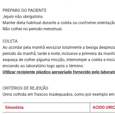
PREPARO DO PACIENTE
Jejum não obrigatório.
Manter dieta habitual durante a coleta ou conforme orientaçã
Não colher no período menstrual.
COLETA
Ao acordar pela manhã esvaziar totalmente a bexiga desprezan
período da manhã, tarde e noite, inclusive a primeira da man
esqueça de colher alguma micção, interromper a coleta e inici
enviando ao laboratório logo após o término.
Utilizar recipiente plástico apropriado fornecido pelo labora
CRITÉRIOS DE REJEIÇÃO
Urina colhida em frascos inadequados, como por exemplo em f
Sinonímia
ACIDO URI