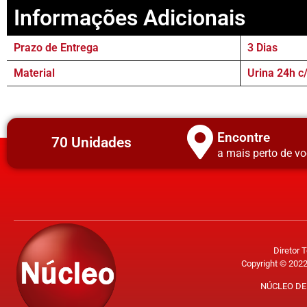
Informações Adicionais
Prazo de Entrega
3 Dias
Material
Urina 24h c
Encontre
70 Unidades
a mais perto de vo
Diretor 
Copyright © 2022
NÚCLEO DE 