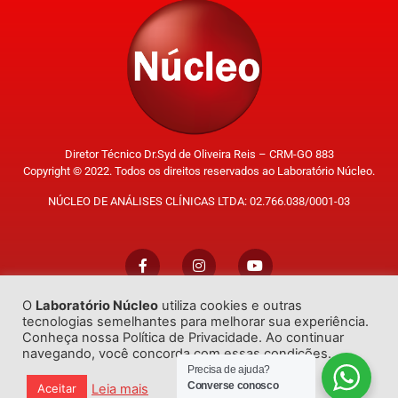
Diretor Técnico Dr.Syd de Oliveira Reis – CRM-GO 883
Copyright © 2022. Todos os direitos reservados ao Laboratório Núcleo.
NÚCLEO DE ANÁLISES CLÍNICAS LTDA: 02.766.038/0001-03
O
Laboratório Núcleo
utiliza cookies e outras
Trabalhe Conosco
tecnologias semelhantes para melhorar sua experiência.
Conheça nossa Política de Privacidade. Ao continuar
navegando, você concorda com essas condições.
Precisa de ajuda?
Converse conosco
Leia mais
Aceitar
Desenvolvido por
GO!Sites