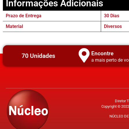
Informações Adicionais
Prazo de Entrega
30 Dias
Material
Diversos
Encontre
70 Unidades
a mais perto de vo
Diretor 
Copyright © 2022
NÚCLEO DE 