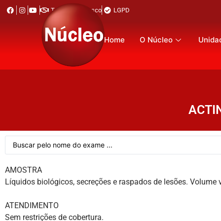
Trabalhe Conosco
LGPD
Home
O Núcleo
Unida
ACTI
AMOSTRA
Líquidos biológicos, secreções e raspados de lesões. Volume v
ATENDIMENTO
Sem restrições de cobertura.