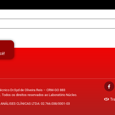
cê!
Técnico Dr.Syd de Oliveira Reis – CRM-GO 883
. Todos os direitos reservados ao Laboratório Núcleo.
Tr
ANÁLISES CLÍNICAS LTDA: 02.766.038/0001-03