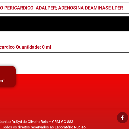
DO PERICARDICO; ADALPER; ADENOSINA DEAMINASE LPER
icardico Quantidade: 0 ml
cê!
Técnico Dr.Syd de Oliveira Reis – CRM-GO 883
. Todos os direitos reservados ao Laboratório Núcleo.