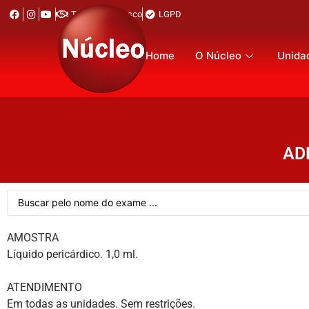
Trabalhe Conosco
LGPD
Home
O Núcleo
Unida
AD
AMOSTRA
Líquido pericárdico. 1,0 ml.
ATENDIMENTO
Em todas as unidades. Sem restrições.