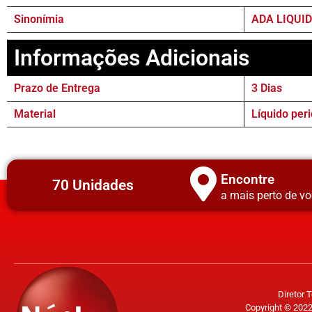
Sinonímia
ADA LIQUI
Informações Adicionais
Prazo de Entrega
3 Dias
Material
Líquido per
Encontre
70 Unidades
a mais perto de vo
Diretor 
Copyright © 2022