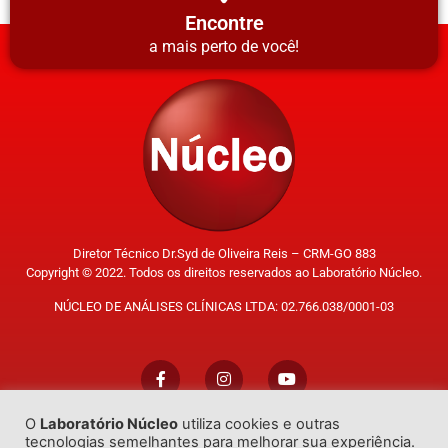
Encontre
a mais perto de você!
Diretor Técnico Dr.Syd de Oliveira Reis – CRM-GO 883
Copyright © 2022. Todos os direitos reservados ao Laboratório Núcleo.
NÚCLEO DE ANÁLISES CLÍNICAS LTDA: 02.766.038/0001-03
O
Laboratório Núcleo
utiliza cookies e outras
Trabalhe Conosco
tecnologias semelhantes para melhorar sua experiência.