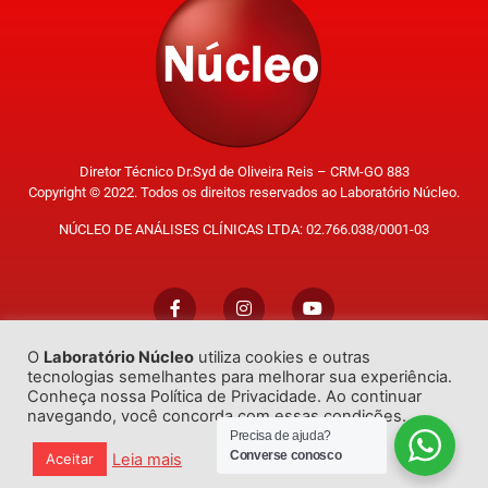
Diretor Técnico Dr.Syd de Oliveira Reis – CRM-GO 883
Copyright © 2022. Todos os direitos reservados ao Laboratório Núcleo.
NÚCLEO DE ANÁLISES CLÍNICAS LTDA: 02.766.038/0001-03
O
Laboratório Núcleo
utiliza cookies e outras
Trabalhe Conosco
tecnologias semelhantes para melhorar sua experiência.
Conheça nossa Política de Privacidade. Ao continuar
navegando, você concorda com essas condições.
Precisa de ajuda?
Converse conosco
Leia mais
Aceitar
Desenvolvido por
GO!Sites