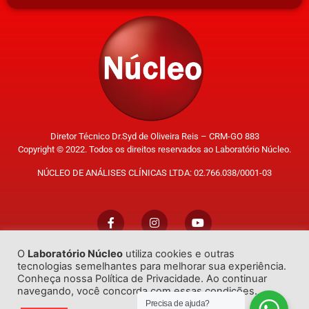
Diretor Técnico Dr.Syd de Oliveira Reis – CRM-GO 883
Copyright © 2022. Todos os direitos reservados ao Laboratório Núcleo.
NÚCLEO DE ANÁLISES CLÍNICAS LTDA: 02.766.038/0001-03
O
Laboratório Núcleo
utiliza cookies e outras
Trabalhe Conosco
tecnologias semelhantes para melhorar sua experiência.
Conheça nossa Política de Privacidade. Ao continuar
navegando, você concorda com essas condições.
Precisa de ajuda?