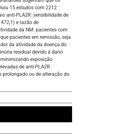
ta-análises sugeriram que os
cluiu 15 estudos com 2212
io anti-PLA2R: sensibilidade de
 472,1) e razão de
atividade da NM: pacientes com
 que pacientes em remissão, seja
ador da atividade da doença do
inúria residual devido à dano
a minimizando exposição
elevadas de anti-PLA2R
s prolongado ou de alteração do