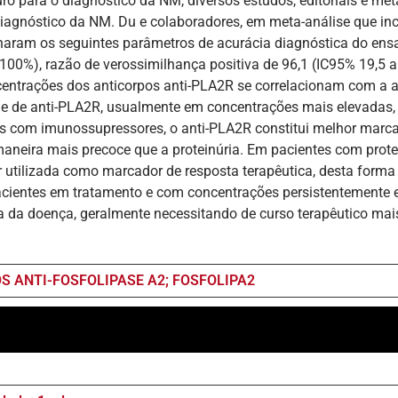
ro para o diagnóstico da NM, diversos estudos, editoriais e me
iagnóstico da NM. Du e colaboradores, em meta-análise que in
naram os seguintes parâmetros de acurácia diagnóstica do ensa
00%), razão de verossimilhança positiva de 96,1 (IC95% 19,5 a
ncentrações dos anticorpos anti-PLA2R se correlacionam com a 
ade de anti-PLA2R, usualmente em concentrações mais elevadas,
os com imunossupressores, o anti-PLA2R constitui melhor marc
aneira mais precoce que a proteinúria. Em pacientes com prote
r utilizada como marcador de resposta terapêutica, desta form
cientes em tratamento e com concentrações persistentemente 
 da doença, geralmente necessitando de curso terapêutico mai
S ANTI-FOSFOLIPASE A2; FOSFOLIPA2