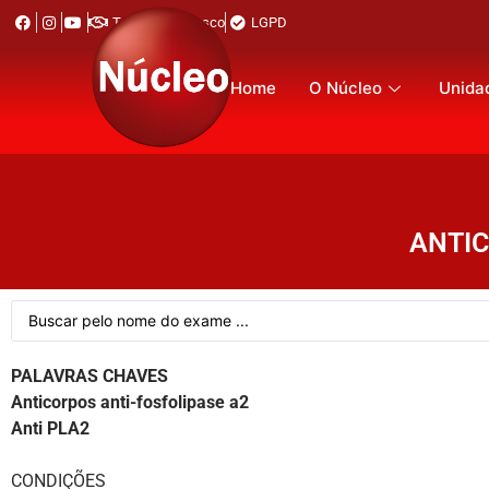
Trabalhe Conosco
LGPD
Home
O Núcleo
Unida
ANTIC
PALAVRAS CHAVES
Anticorpos anti-fosfolipase a2
Anti PLA2
CONDIÇÕES