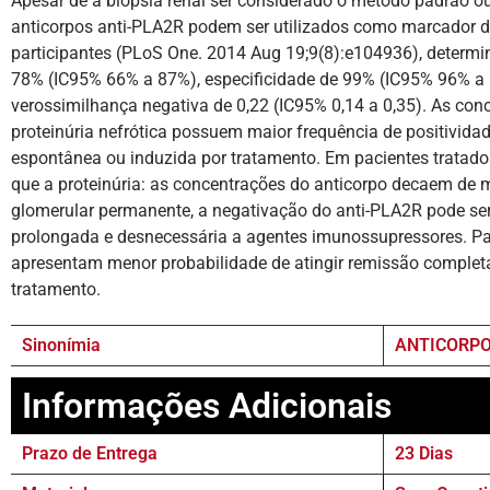
Apesar de a biópsia renal ser considerado o método padrão ou
anticorpos anti-PLA2R podem ser utilizados como marcador d
participantes (PLoS One. 2014 Aug 19;9(8):e104936), determi
78% (IC95% 66% a 87%), especificidade de 99% (IC95% 96% a 1
verossimilhança negativa de 0,22 (IC95% 0,14 a 0,35). As co
proteinúria nefrótica possuem maior frequência de positivid
espontânea ou induzida por tratamento. Em pacientes tratad
que a proteinúria: as concentrações do anticorpo decaem de m
glomerular permanente, a negativação do anti-PLA2R pode se
prolongada e desnecessária a agentes imunossupressores. Pa
apresentam menor probabilidade de atingir remissão completa
tratamento.
Sinonímia
ANTICORPO
Informações Adicionais
Prazo de Entrega
23 Dias