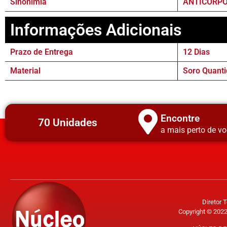
Sinonímia
ANTICORPO
Informações Adicionais
Prazo de Entrega
12 Dias
Material
Soro Quanti
Encontre
70 Unidades
a mais perto de vo
Diretor 
Copyright © 2022