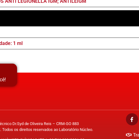
S ANTI LEGIONELLA IGM; ANTILEIGM
dade: 1 ml
cê!
Técnico Dr.Syd de Oliveira Reis – CRM-GO 883
. Todos os direitos reservados ao Laboratório Núcleo.
Tr