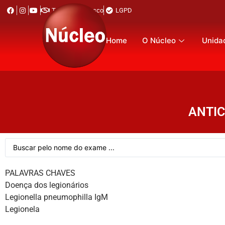
Trabalhe Conosco
LGPD
Home
O Núcleo
Unida
ANTIC
PALAVRAS CHAVES
Doença dos legionários
Legionella pneumophilla IgM
Legionela