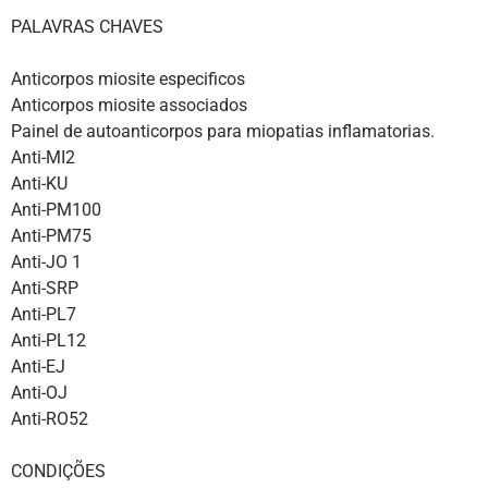
PALAVRAS CHAVES
Anticorpos miosite especificos
Anticorpos miosite associados
Painel de autoanticorpos para miopatias inflamatorias.
Anti-MI2
Anti-KU
Anti-PM100
Anti-PM75
Anti-JO 1
Anti-SRP
Anti-PL7
Anti-PL12
Anti-EJ
Anti-OJ
Anti-RO52
CONDIÇÕES