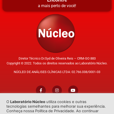
a mais perto de você!
Diretor Técnico Dr.Syd de Oliveira Reis – CRM-GO 883
Copyright © 2022. Todos os direitos reservados ao Laboratório Núcleo.
NÚCLEO DE ANÁLISES CLÍNICAS LTDA: 02.766.038/0001-03
O
Laboratório Núcleo
utiliza cookies e outras
Trabalhe Conosco
tecnologias semelhantes para melhorar sua experiência.
Conheça nossa Política de Privacidade. Ao continuar