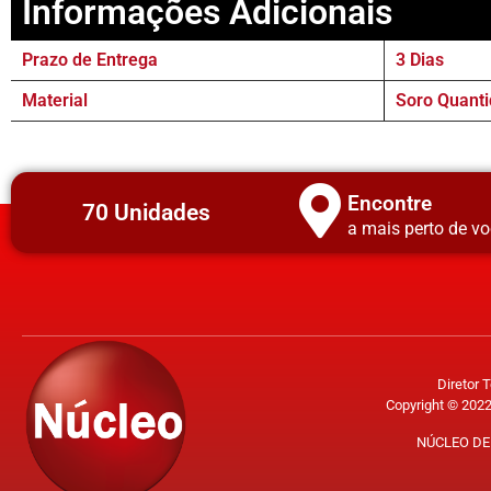
Informações Adicionais
Prazo de Entrega
3 Dias
Material
Soro Quanti
Encontre
70 Unidades
a mais perto de vo
Diretor 
Copyright © 2022
NÚCLEO DE 