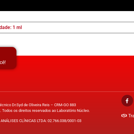
dade: 1 ml
cê!
Técnico Dr.Syd de Oliveira Reis – CRM-GO 883
. Todos os direitos reservados ao Laboratório Núcleo.
Tr
ANÁLISES CLÍNICAS LTDA: 02.766.038/0001-03