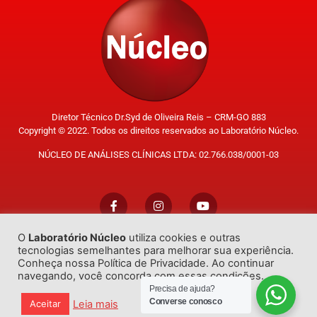
Diretor Técnico Dr.Syd de Oliveira Reis – CRM-GO 883
Copyright © 2022. Todos os direitos reservados ao Laboratório Núcleo.
NÚCLEO DE ANÁLISES CLÍNICAS LTDA: 02.766.038/0001-03
O
Laboratório Núcleo
utiliza cookies e outras
Trabalhe Conosco
tecnologias semelhantes para melhorar sua experiência.
Conheça nossa Política de Privacidade. Ao continuar
navegando, você concorda com essas condições.
Precisa de ajuda?
Converse conosco
Leia mais
Aceitar
Desenvolvido por
GO!Sites