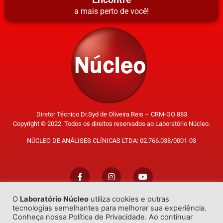
a mais perto de você!
Diretor Técnico Dr.Syd de Oliveira Reis – CRM-GO 883
Copyright © 2022. Todos os direitos reservados ao Laboratório Núcleo.
NÚCLEO DE ANÁLISES CLÍNICAS LTDA: 02.766.038/0001-03
O
Laboratório Núcleo
utiliza cookies e outras
Trabalhe Conosco
tecnologias semelhantes para melhorar sua experiência.
Conheça nossa Política de Privacidade. Ao continuar