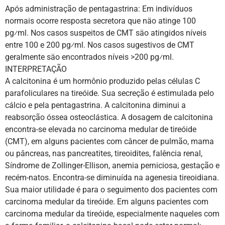
Após administração de pentagastrina: Em indivíduos
normais ocorre resposta secretora que näo atinge 100
pg⁄ml. Nos casos suspeitos de CMT säo atingidos níveis
entre 100 e 200 pg⁄ml. Nos casos sugestivos de CMT
geralmente säo encontrados níveis >200 pg⁄ml.
INTERPRETAÇÃO
A calcitonina é um hormônio produzido pelas células C
parafoliculares na tireóide. Sua secreção é estimulada pelo
cálcio e pela pentagastrina. A calcitonina diminui a
reabsorção óssea osteoclástica. A dosagem de calcitonina
encontra-se elevada no carcinoma medular de tireóide
(CMT), em alguns pacientes com câncer de pulmão, mama
ou pâncreas, nas pancreatites, tireoidites, falência renal,
Síndrome de Zollinger-Ellison, anemia perniciosa, gestação e
recém-natos. Encontra-se diminuída na agenesia tireoidiana.
Sua maior utilidade é para o seguimento dos pacientes com
carcinoma medular da tireóide. Em alguns pacientes com
carcinoma medular da tireóide, especialmente naqueles com