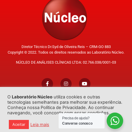
Diretor Técnico Dr.Syd de Oliveira Reis – CRM-GO 883
Copyright © 2022. Todos os direitos reservados ao Laboratório Núcleo.
NÚCLEO DE ANÁLISES CLÍNICAS LTDA: 02.766.038/0001-03
O
Laboratório Núcleo
utiliza cookies e outras
Trabalhe Conosco
tecnologias semelhantes para melhorar sua experiência.
Conheça nossa Política de Privacidade. Ao continuar
navegando, você concorda com essas condições.
Precisa de ajuda?
Converse conosco
Leia mais
Aceitar
Desenvolvido por
GO!Sites