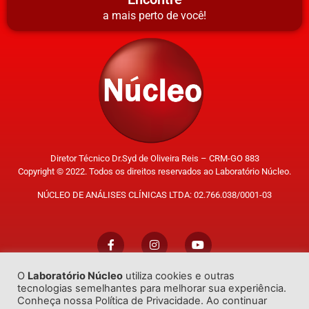
a mais perto de você!
Diretor Técnico Dr.Syd de Oliveira Reis – CRM-GO 883
Copyright © 2022. Todos os direitos reservados ao Laboratório Núcleo.
NÚCLEO DE ANÁLISES CLÍNICAS LTDA: 02.766.038/0001-03
O
Laboratório Núcleo
utiliza cookies e outras
Trabalhe Conosco
tecnologias semelhantes para melhorar sua experiência.
Conheça nossa Política de Privacidade. Ao continuar