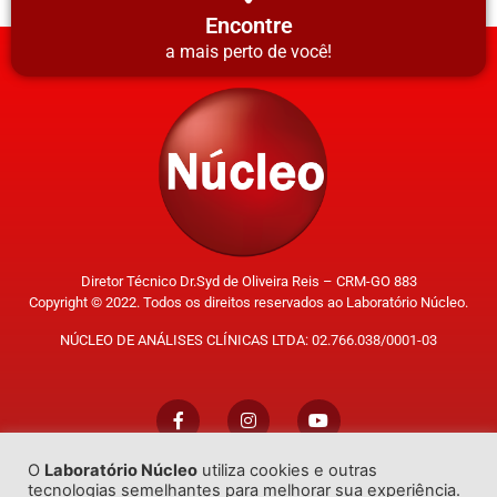
Encontre
a mais perto de você!
Diretor Técnico Dr.Syd de Oliveira Reis – CRM-GO 883
Copyright © 2022. Todos os direitos reservados ao Laboratório Núcleo.
NÚCLEO DE ANÁLISES CLÍNICAS LTDA: 02.766.038/0001-03
O
Laboratório Núcleo
utiliza cookies e outras
Trabalhe Conosco
tecnologias semelhantes para melhorar sua experiência.