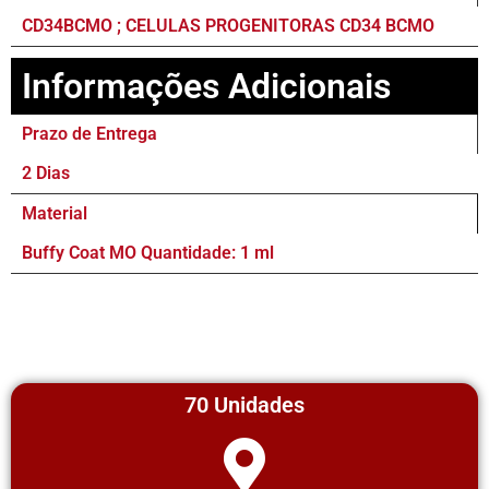
CD34BCMO ; CELULAS PROGENITORAS CD34 BCMO
Informações Adicionais
Prazo de Entrega
2 Dias
Material
Buffy Coat MO Quantidade: 1 ml
70 Unidades