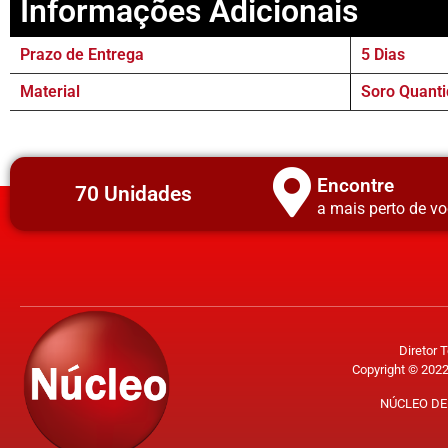
Informações Adicionais
Prazo de Entrega
5 Dias
Material
Soro Quanti
Encontre
70 Unidades
a mais perto de vo
Diretor 
Copyright © 2022
NÚCLEO DE 