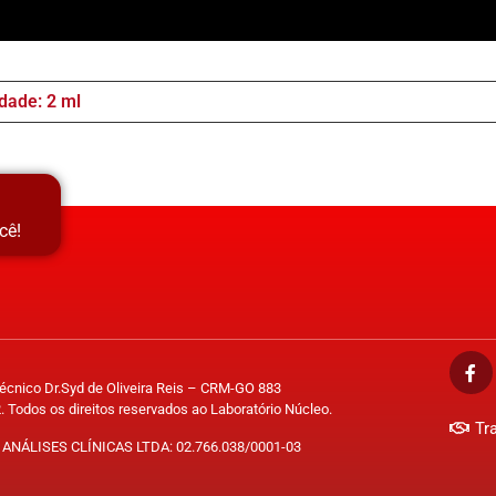
dade: 2 ml
cê!
Técnico Dr.Syd de Oliveira Reis – CRM-GO 883
. Todos os direitos reservados ao Laboratório Núcleo.
Tr
ANÁLISES CLÍNICAS LTDA: 02.766.038/0001-03