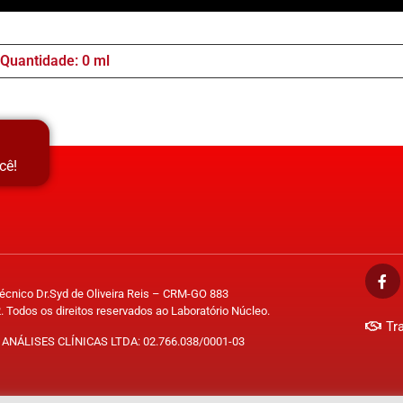
Quantidade: 0 ml
cê!
Técnico Dr.Syd de Oliveira Reis – CRM-GO 883
. Todos os direitos reservados ao Laboratório Núcleo.
Tr
ANÁLISES CLÍNICAS LTDA: 02.766.038/0001-03