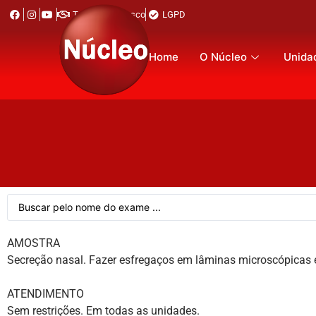
Trabalhe Conosco
LGPD
Home
O Núcleo
Unida
AMOSTRA
Secreção nasal. Fazer esfregaços em lâminas microscópicas e 
ATENDIMENTO
Sem restrições. Em todas as unidades.