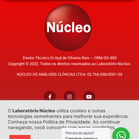
Diretor Técnico Dr.Syd de Oliveira Reis – CRM-GO 883
Copyright © 2022. Todos os direitos reservados ao Laboratório Núcleo.
NÚCLEO DE ANÁLISES CLÍNICAS LTDA: 02.766.038/0001-03
O
Laboratório Núcleo
utiliza cookies e outras
Trabalhe Conosco
tecnologias semelhantes para melhorar sua experiência.
Conheça nossa Política de Privacidade. Ao continuar
navegando, você concorda com essas condições.
Precisa de ajuda?
Converse conosco