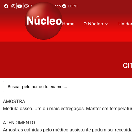
Trabalhe Conosco
LGPD
Home
O Núcleo
Unida
CI
AMOSTRA
Medula óssea. Um ou mais esfregaços. Manter em temperatur
ATENDIMENTO
Amostras colhidas pelo médico assistente podem ser recebida