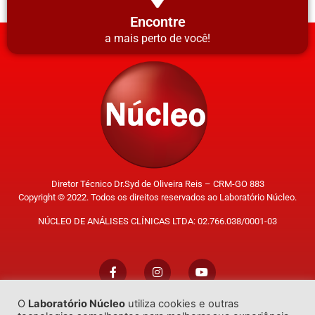
Encontre
a mais perto de você!
Diretor Técnico Dr.Syd de Oliveira Reis – CRM-GO 883
Copyright © 2022. Todos os direitos reservados ao Laboratório Núcleo.
NÚCLEO DE ANÁLISES CLÍNICAS LTDA: 02.766.038/0001-03
O
Laboratório Núcleo
utiliza cookies e outras
Trabalhe Conosco