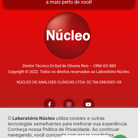
a mais perto de você!
Diretor Técnico Dr.Syd de Oliveira Reis – CRM-GO 883
Copyright © 2022. Todos os direitos reservados ao Laboratório Núcleo.
NÚCLEO DE ANÁLISES CLÍNICAS LTDA: 02.766.038/0001-03
O
Laboratório Núcleo
utiliza cookies e outras
Trabalhe Conosco
tecnologias semelhantes para melhorar sua experiência.
Conheça nossa Política de Privacidade. Ao continuar
navegando, você concorda com essas condições.