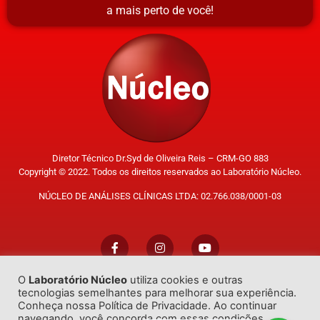
a mais perto de você!
Diretor Técnico Dr.Syd de Oliveira Reis – CRM-GO 883
Copyright © 2022. Todos os direitos reservados ao Laboratório Núcleo.
NÚCLEO DE ANÁLISES CLÍNICAS LTDA: 02.766.038/0001-03
O
Laboratório Núcleo
utiliza cookies e outras
Trabalhe Conosco
tecnologias semelhantes para melhorar sua experiência.
Conheça nossa Política de Privacidade. Ao continuar
navegando, você concorda com essas condições.