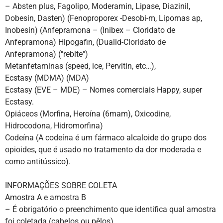
– Absten plus, Fagolipo, Moderamin, Lipase, Diazinil,
Dobesin, Dasten) (Fenoproporex -Desobi-m, Lipomas ap,
Inobesin) (Anfepramona – (Inibex – Cloridato de
Anfepramona) Hipogafin, (Dualid-Cloridato de
Anfepramona) ("rebite")
Metanfetaminas (speed, ice, Pervitin, etc…),
Ecstasy (MDMA) (MDA)
Ecstasy (EVE – MDE) – Nomes comerciais Happy, super
Ecstasy.
Opiáceos (Morfina, Heroína (6mam), Oxicodine,
Hidrocodona, Hidromorfina)
Codeína (A codeína é um fármaco alcaloide do grupo dos
opioides, que é usado no tratamento da dor moderada e
como antitússico).
INFORMAÇÕES SOBRE COLETA
Amostra A e amostra B
– É obrigatório o preenchimento que identifica qual amostra
foi coletada (cabelos ou pêlos)