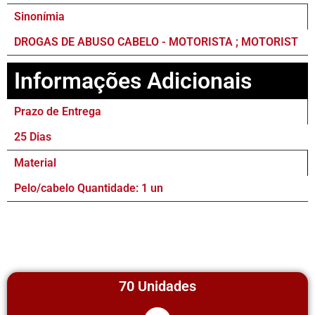
Sinonímia
DROGAS DE ABUSO CABELO - MOTORISTA ; MOTORIST
Informações Adicionais
Prazo de Entrega
25 Dias
Material
Pelo/cabelo Quantidade: 1 un
70 Unidades