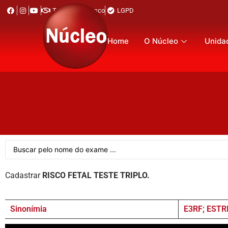
Trabalhe Conosco
LGPD
Home
O Núcleo
Unida
Cadastrar
RISCO FETAL TESTE TRIPLO.
Sinonímia
E3RF; ESTR