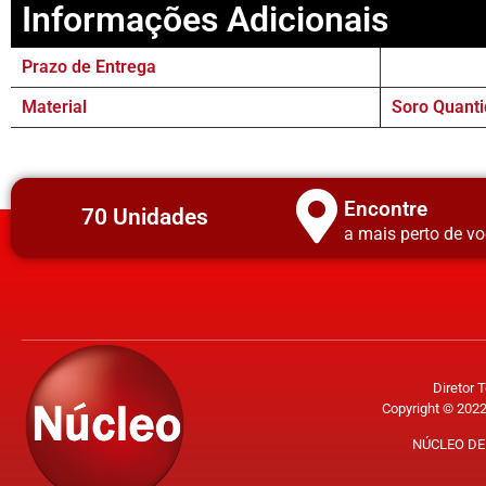
Informações Adicionais
Prazo de Entrega
Material
Soro Quanti
Encontre
70 Unidades
a mais perto de vo
Diretor 
Copyright © 2022
NÚCLEO DE 