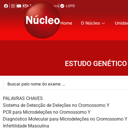
Trabalhe Conosco
LGPD
Home
O Núcleo
Unida
ESTUDO GENÉTICO
PALAVRAS CHAVES
Sistema de Detecção de Deleções no Cromossomo Y
PCR para Microdeleções no Cromossomo Y
Diagnóstico Molecular para Microdeleções no Cromossomo Y
Infertilidade Masculina