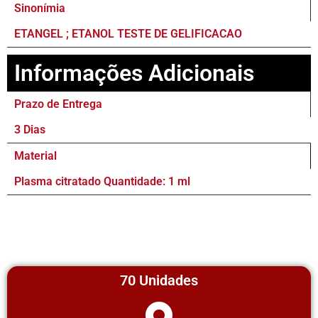
Sinonímia
ETANGEL ; ETANOL TESTE DE GELIFICACAO
Informações Adicionais
Prazo de Entrega
3 Dias
Material
Plasma citratado Quantidade: 1 ml
70 Unidades