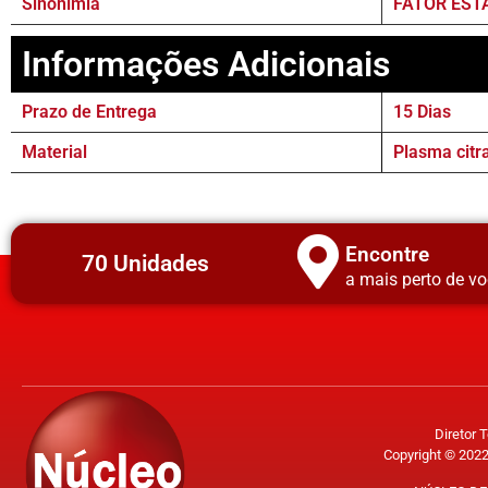
Sinonímia
FATOR ESTA
Informações Adicionais
Prazo de Entrega
15 Dias
Material
Plasma citr
Encontre
70 Unidades
a mais perto de vo
Diretor 
Copyright © 2022