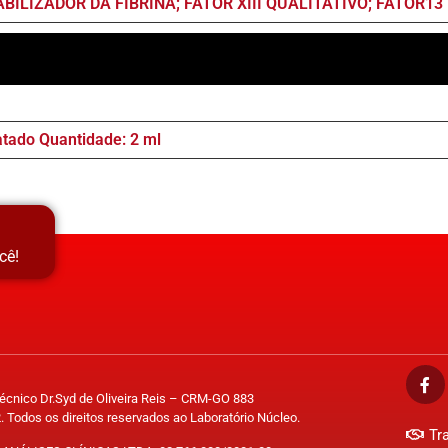
BILIZADOR DA FIBRINA; FATOR XIII QUALITATIVO; FATOR13
atado Quantidade: 2 ml
cê!
Técnico Dr.Syd de Oliveira Reis – CRM-GO 883
. Todos os direitos reservados ao Laboratório Núcleo.
Tr