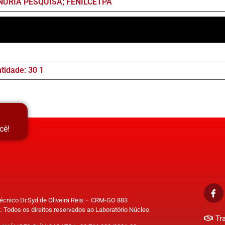
NURIA PESQUISA; FENILCETPA
idade: 30 1
cê!
Técnico Dr.Syd de Oliveira Reis – CRM-GO 883
. Todos os direitos reservados ao Laboratório Núcleo.
Tr