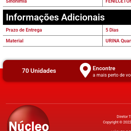
Sinonímia
FENILCETO
Informações Adicionais
Prazo de Entrega
5 Dias
Material
URINA Quant
Encontre
70 Unidades
a mais perto de vo
Diretor 
Copyright © 2022