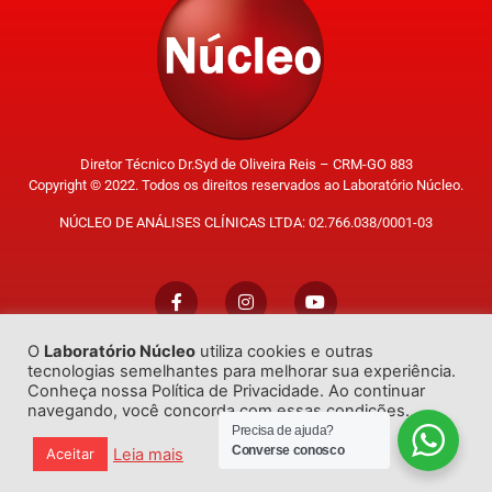
Diretor Técnico Dr.Syd de Oliveira Reis – CRM-GO 883
Copyright © 2022. Todos os direitos reservados ao Laboratório Núcleo.
NÚCLEO DE ANÁLISES CLÍNICAS LTDA: 02.766.038/0001-03
O
Laboratório Núcleo
utiliza cookies e outras
Trabalhe Conosco
tecnologias semelhantes para melhorar sua experiência.
Conheça nossa Política de Privacidade. Ao continuar
navegando, você concorda com essas condições.
Precisa de ajuda?
Converse conosco
Leia mais
Aceitar
Desenvolvido por
GO!Sites