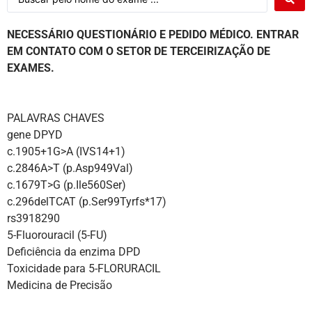
NECESSÁRIO QUESTIONÁRIO E PEDIDO MÉDICO. ENTRAR
EM CONTATO
COM O SETOR DE TERCEIRIZAÇÃO DE
EXAMES.
PALAVRAS CHAVES
gene DPYD
c.1905+1G>A (IVS14+1)
c.2846A>T (p.Asp949Val)
c.1679T>G (p.Ile560Ser)
c.296delTCAT (p.Ser99Tyrfs*17)
rs3918290
5-Fluorouracil (5-FU)
Deficiência da enzima DPD
Toxicidade para 5-FLORURACIL
Medicina de Precisão