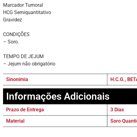
Marcador Tumoral
HCG Semiquantitativo
Gravidez
CONDIÇÕES
– Soro.
TEMPO DE JEJUM
– Jejum não obrigatório
Sinonímia
H.C.G., BE
Informações Adicionais
Prazo de Entrega
3 Dias
Material
Soro Quanti