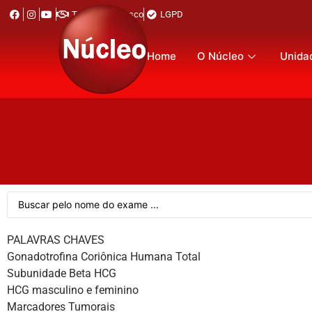
Trabalhe Conosco
LGPD
Home
O Núcleo
Unida
PALAVRAS CHAVES
Gonadotrofina Coriônica Humana Total
Subunidade Beta HCG
HCG masculino e feminino
Marcadores Tumorais