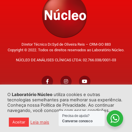
Diretor Técnico Dr.Syd de Oliveira Reis – CRM-GO 883
Copyright © 2022. Todos os direitos reservados ao Laboratório Núcleo.
NÚCLEO DE ANÁLISES CLÍNICAS LTDA: 02.766.038/0001-03
O
Laboratório Núcleo
utiliza cookies e outras
Trabalhe Conosco
tecnologias semelhantes para melhorar sua experiência.
Conheça nossa Política de Privacidade. Ao continuar
navegando, você concorda com essas condições.
Precisa de ajuda?
Converse conosco
Leia mais
Aceitar
Desenvolvido por
GO!Sites