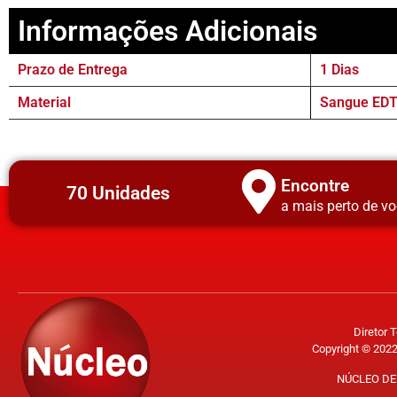
Informações Adicionais
Prazo de Entrega
1 Dias
Material
Sangue EDT
Encontre
70 Unidades
a mais perto de vo
Diretor 
Copyright © 2022
NÚCLEO DE 