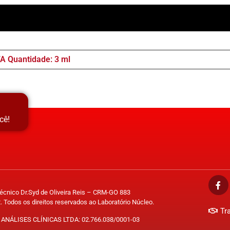
A Quantidade: 3 ml
cê!
Técnico Dr.Syd de Oliveira Reis – CRM-GO 883
. Todos os direitos reservados ao Laboratório Núcleo.
Tr
ANÁLISES CLÍNICAS LTDA: 02.766.038/0001-03