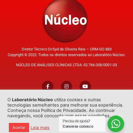
Diretor Técnico Dr.Syd de Oliveira Reis – CRM-GO 883
Copyright © 2022. Todos os direitos reservados ao Laboratório Núcleo.
NÚCLEO DE ANÁLISES CLÍNICAS LTDA: 02.766.038/0001-03
O
Laboratório Núcleo
utiliza cookies e outras
Trabalhe Conosco
tecnologias semelhantes para melhorar sua experiência.
Conheça nossa Política de Privacidade. Ao continuar
navegando, você concorda com essas condições.
Precisa de ajuda?
Converse conosco
Leia mais
Aceitar
Desenvolvido por
GO!Sites