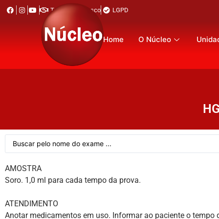
Trabalhe Conosco
LGPD
Home
O Núcleo
Unida
HG
AMOSTRA
Soro. 1,0 ml para cada tempo da prova.
ATENDIMENTO
Anotar medicamentos em uso. Informar ao paciente o tempo de