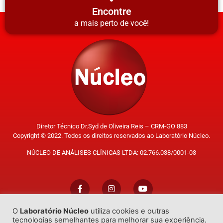
Encontre
a mais perto de você!
Diretor Técnico Dr.Syd de Oliveira Reis – CRM-GO 883
Copyright © 2022. Todos os direitos reservados ao Laboratório Núcleo.
NÚCLEO DE ANÁLISES CLÍNICAS LTDA: 02.766.038/0001-03
O
Laboratório Núcleo
utiliza cookies e outras
Trabalhe Conosco
tecnologias semelhantes para melhorar sua experiência.