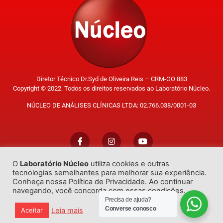
Diretor Técnico Dr.Syd de Oliveira Reis – CRM-GO 883
Copyright © 2022. Todos os direitos reservados ao Laboratório Núcleo.
NÚCLEO DE ANÁLISES CLÍNICAS LTDA: 02.766.038/0001-03
O
Laboratório Núcleo
utiliza cookies e outras
Trabalhe Conosco
tecnologias semelhantes para melhorar sua experiência.
Conheça nossa Política de Privacidade. Ao continuar
navegando, você concorda com essas condições.
Precisa de ajuda?
Converse conosco
Leia mais
Aceitar
Desenvolvido por
GO!Sites