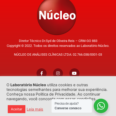
Diretor Técnico Dr.Syd de Oliveira Reis – CRM-GO 883
Copyright © 2022. Todos os direitos reservados ao Laboratório Núcleo.
NÚCLEO DE ANÁLISES CLÍNICAS LTDA: 02.766.038/0001-03
O
Laboratório Núcleo
utiliza cookies e outras
Trabalhe Conosco
tecnologias semelhantes para melhorar sua experiência.
Conheça nossa Política de Privacidade. Ao continuar
navegando, você concorda com essas condições.
Precisa de ajuda?
Converse conosco
Leia mais
Aceitar
Desenvolvido por
GO!Sites