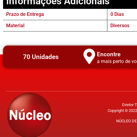
Informações Adicionais
Prazo de Entrega
0 Dias
Material
Diversos
Encontre
70 Unidades
a mais perto de vo
Diretor 
Copyright © 2022
NÚCLEO DE 