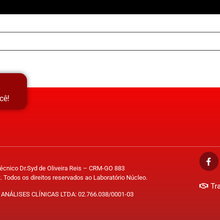
cê!
Técnico Dr.Syd de Oliveira Reis – CRM-GO 883
. Todos os direitos reservados ao Laboratório Núcleo.
Tr
ANÁLISES CLÍNICAS LTDA: 02.766.038/0001-03