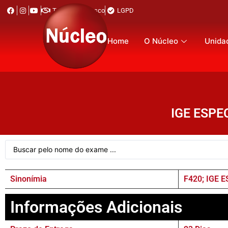
Trabalhe Conosco
LGPD
Home
O Núcleo
Unida
IGE ESPE
Sinonímia
F420; IGE 
Informações Adicionais