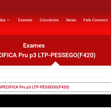
des
Exames
Convênios
News
Fale Conosco
Exames
CIFICA Pru p3 LTP-PESSEGO(F420)
ESPECIFICA Pru p3 LTP-PESSEGO(F420)