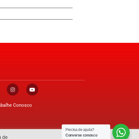
abalhe Conosco
Precisa de ajuda?
Converse conosco
a de
Desenvolvido por
GO!Sites