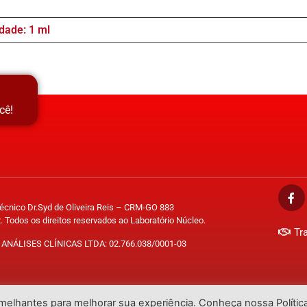
dade: 1 ml
cê!
Técnico Dr.Syd de Oliveira Reis – CRM-GO 883
. Todos os direitos reservados ao Laboratório Núcleo.
Tr
ANÁLISES CLÍNICAS LTDA: 02.766.038/0001-03
emelhantes para melhorar sua experiência. Conheça nossa Polític