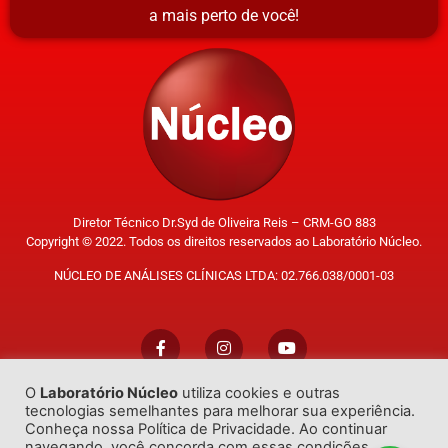
a mais perto de você!
Diretor Técnico Dr.Syd de Oliveira Reis – CRM-GO 883
Copyright © 2022. Todos os direitos reservados ao Laboratório Núcleo.
NÚCLEO DE ANÁLISES CLÍNICAS LTDA: 02.766.038/0001-03
O
Laboratório Núcleo
utiliza cookies e outras
Trabalhe Conosco
tecnologias semelhantes para melhorar sua experiência.
Conheça nossa Política de Privacidade. Ao continuar
navegando, você concorda com essas condições.