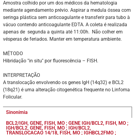
Amostra colhido por um dos médicos da hematologia
mediante agendamento prévio. Aspirar a medula óssea com
seringa plástica sem anticoagulante e transferir para tubo à
vácuo contendo anticoagulante EDTA. A coleta é realizada
apenas de segunda a quinta até 11:00h. Não colher em
vésperas de feriados. Manter em temperatura ambiente.
MÉTODO
Hibridação "in situ" por fluorescência – FISH.
INTERPRETAÇÃO
A translocação envolvendo os genes IgH (14q32) e BCL2
(18q21) é uma alteração citogenética frequente no Linfoma
Folicular.
Sinonímia
BCL2/IGH, GENE, FISH, MO ; GENE IGH/BCL2, FISH, MO ;
IGH/BCL2, GENE, FISH, MO ; IGH/BCL2,
TRANSLOCACAO 14/18, FISH, MO ; IGHBCL2FMO ;