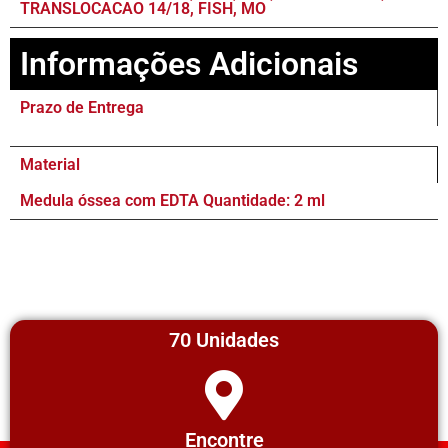
TRANSLOCACAO 14/18, FISH, MO
Informações Adicionais
Prazo de Entrega
Material
Medula óssea com EDTA Quantidade: 2 ml
70 Unidades
Encontre