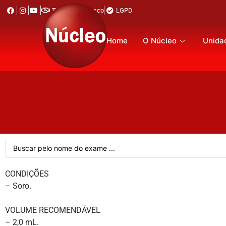
Trabalhe Conosco
LGPD
Home
O Núcleo
Unida
CONDIÇÕES
– Soro.
VOLUME RECOMENDÁVEL
– 2,0 mL.