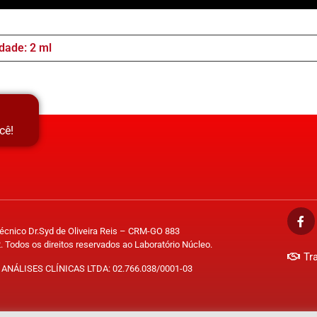
dade: 2 ml
cê!
Técnico Dr.Syd de Oliveira Reis – CRM-GO 883
. Todos os direitos reservados ao Laboratório Núcleo.
Tr
ANÁLISES CLÍNICAS LTDA: 02.766.038/0001-03