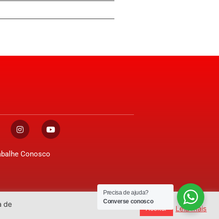
abalhe Conosco
Precisa de ajuda?
Converse conosco
a de
Desenvolvido por
GO!Sites
Leia mais
Aceitar