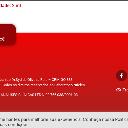
dade: 2 ml
cê!
Técnico Dr.Syd de Oliveira Reis – CRM-GO 883
. Todos os direitos reservados ao Laboratório Núcleo.
Tr
ANÁLISES CLÍNICAS LTDA: 02.766.038/0001-03
emelhantes para melhorar sua experiência. Conheça nossa Polític
ssas condições.